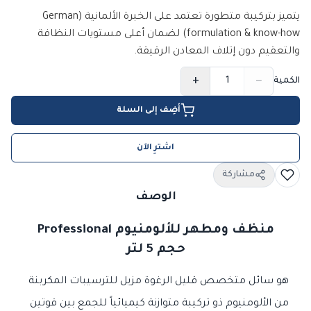
يتميز بتركيبة متطورة تعتمد على الخبرة الألمانية (German
formulation & know-how) لضمان أعلى مستويات النظافة
والتعقيم دون إتلاف المعادن الرقيقة.
+
−
الكمية
أضِف إلى السلة
اشترِ الآن
مشاركة
الوصف
منظف ومطهر للألومنيوم Professional
حجم 5 لتر
هو سائل متخصص قليل الرغوة مزيل للترسيبات المكربنة
من الألومنيوم ذو تركيبة متوازنة كيميائياً للجمع بين قوتين