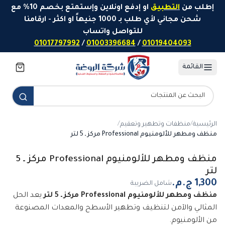
خطَّ إلى المحتوى
إطلب من
التطبيق
او إدفع اونلاين وإستمتع بخصم 10% مع
شحن مجاني لأي طلب بـ 1000 جنيهاً او اكثر - ارقامنا
للتواصل واتساب
01017797992
/
01003396684
/
01019404093
القائمة
الرئيسية
/
منظفات وتطهير وتعقيم
/
منظف ومطهر للألومنيوم Professional مركز ـ 5 لتر
منظف ومطهر للألومنيوم Professional مركز ـ 5
لتر
شامل الضريبة
منظف ومطهر للألومنيوم Professional مركز ـ 5 لتر
يعد الحل
المثالي والآمن لتنظيف وتطهير الأسطح والمعدات المصنوعة
من الألومنيوم.