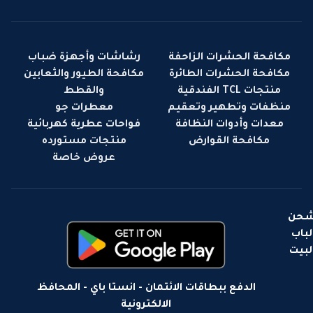
مكافحة الحشرات الزاحفة
رشاشات وأجهزة ضباب
مكافحة الحشرات الطائرة
مكافحة الطيور والثعابين
منتجات TCL الفندقية
والقطط
منظفات وتطهير وتعقيم
معطرات جو
معدات وأدوات النظافة
فواحات عطرية كهربائية
مكافحة القوارض
منتجات مستورده
عروض خاصة
حن
لباب
لبيت
الدفع ببطاقات الائتمان - انستا باي - المحافظ
الالكترونية