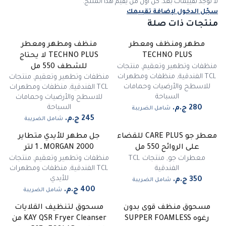
لا توجد تقييمات بعد. كن أول من يقيّم هذا المنتج.
سجّل الدخول لإضافة تقييمك
منتجات ذات صلة
مطهر ومنظف ومعطر
منظف ومطهر ومعطر
TECHNO PLUS
TECHNO PLUS لا يحتاج
منظفات وتطهير وتعقيم
,
منتجات
للشطف 550 مل
TCL الفندقية
,
منظفات ومطهرات
منظفات وتطهير وتعقيم
,
منتجات
للاسطح والأرضيات وحمامات
TCL الفندقية
,
منظفات ومطهرات
السباحة
للاسطح والأرضيات وحمامات
السباحة
شامل الضريبة
شامل الضريبة
معطر جو CARE PLUS للقضاء
جل مطهر للأيدي متطاير
على الروائح 550 مل
MORGAN 2000 ـ 1 لتر
معطرات جو
,
منتجات TCL
منظفات وتطهير وتعقيم
,
منتجات
الفندقية
TCL الفندقية
,
منظفات ومطهرات
للأيدي
شامل الضريبة
شامل الضريبة
مسحوق منظف قوى بدون
مسحوق لتنظيف القلايات
-
17
%
رغوه SUPPER FOAMLESS
KAY QSR Fryer Cleanser من
مميز