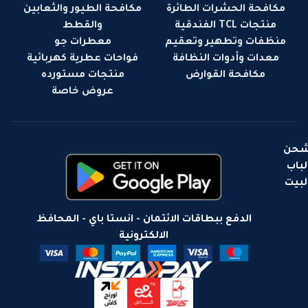
مكافحة الحشرات الطائرة
مكافحة الطيور والثعابين
منتجات TCL الفندقية
والقطط
منظفات وتطهير وتعقيم
معطرات جو
معدات وأدوات النظافة
فواحات عطرية كهربائية
مكافحة القوارض
منتجات مستورده
عروض خاصة
حن
لباب
لبيت
الدفع ببطاقات الائتمان - انستا باي - المحافظ
الالكترونية