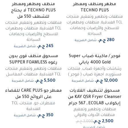
مطهر ومنظف ومعطر
منظف ومطهر ومعطر
TECHNO PLUS
TECHNO PLUS لا يحتاج
منظفات وتطهير وتعقيم
,
منتجات
للشطف 550 مل
TCL الفندقية
,
منظفات ومطهرات
منظفات وتطهير وتعقيم
,
منتجات
للاسطح والأرضيات وحمامات
TCL الفندقية
,
منظفات ومطهرات
السباحة
للاسطح والأرضيات وحمامات
السباحة
شامل الضريبة
شامل الضريبة
فوجر / ماكينة ضباب Super
مسحوق منظف قوى بدون
غير متوفر
4000 Gold ياباني
رغوه SUPPER FOAMLESS
رشاشات وأجهزة ضباب
,
منتجات
منظفات وتطهير وتعقيم
,
منتجات
مستورده
,
اجهزة ضباب ( فوجر )
TCL الفندقية
,
منظفات المغاسل
شامل الضريبة
شامل الضريبة
مسحوق لتنظيف القلايات
معطر جو CARE PLUS للقضاء
-
17
%
KAY QSR Fryer Cleanser من
على الروائح 550 مل
مميز
معطرات جو
,
منتجات TCL
إيكولاب ECOLAB ـ 567 جرام
الفندقية
منظفات وتطهير وتعقيم
,
منظفات الأدوات والاواني
شامل الضريبة
شامل الضريبة