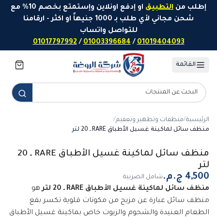
خطَّ إلى المحتوى
إطلب من
التطبيق
او إدفع اونلاين وإستمتع بخصم 10% مع
شحن مجاني لأي طلب بـ 1000 جنيهاً او اكثر - ارقامنا
للتواصل واتساب
01017797992
/
01003396684
/
01019404093
القائمة
الرئيسية
/
منظفات وتطهير وتعقيم
/
منظف سائل لماكينة غسيل الأطباق RARE ـ 20 لتر
منظف سائل لماكينة غسيل الأطباق RARE ـ 20
لتر
شامل الضريبة
منظف سائل لماكينة غسيل الأطباق RARE ـ 20 لتر
هو
منظف سائل عبارة عن مزيج من مكونات قلوية تكسر بقع
الطعام العنيدة والشحوم والزيوت خاص بماكينة غسيل الأطباق