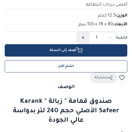
أقصى درجات النظافة.
الوزن
:
12.5 كجم
الأبعاد
:
80 × 78 × 103
سم
+
−
الكمية
أضِف إلى السلة
اشترِ الآن
مشاركة
الوصف
صندوق قمامة " زبالة " Karank
Safeer الأصلي حجم 240 لتر بدواسة
عالي الجودة