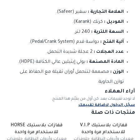
العلامة التجارية :
سفير (Safeer).
الموديل :
كرنك (Karank).
السعة اللترية :
240 لتر.
آلية الفتح :
دواسة قدم (Pedal/Crank System).
عدد العجلات :
2 عجلة شديدة التحمل.
المادة المصنعة :
بولي إيثيلين عالي الكثافة (HDPE).
الوزن :
مصممة لتتحمل أوزان ثقيلة مع الحفاظ على
توازن الحاوية.
آراء العملاء
لا توجد تقييمات بعد. كن أول من يقيّم هذا المنتج.
سجّل الدخول لإضافة تقييمك
منتجات ذات صلة
قفازات بلاستيك V.I.P
قفازات بلاستيك HORSE
للاستخدام مرة واحدة
للاستخدام مرة واحدة
معدات وأدوات النظافة
,
جلوفزات
معدات وأدوات النظافة
,
جلوفزات