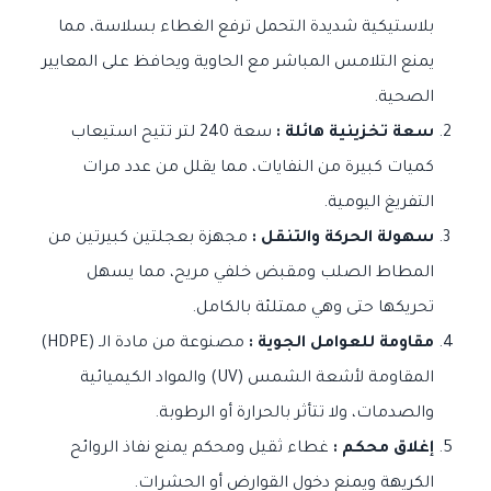
بلاستيكية شديدة التحمل ترفع الغطاء بسلاسة، مما
يمنع التلامس المباشر مع الحاوية ويحافظ على المعايير
الصحية.
سعة تخزينية هائلة :
سعة 240 لتر تتيح استيعاب
كميات كبيرة من النفايات، مما يقلل من عدد مرات
التفريغ اليومية.
سهولة الحركة والتنقل :
مجهزة بعجلتين كبيرتين من
المطاط الصلب ومقبض خلفي مريح، مما يسهل
تحريكها حتى وهي ممتلئة بالكامل.
مقاومة للعوامل الجوية :
مصنوعة من مادة الـ (HDPE)
المقاومة لأشعة الشمس (UV) والمواد الكيميائية
والصدمات، ولا تتأثر بالحرارة أو الرطوبة.
إغلاق محكم :
غطاء ثقيل ومحكم يمنع نفاذ الروائح
الكريهة ويمنع دخول القوارض أو الحشرات.