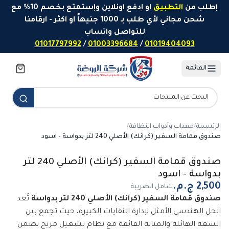
خطَّ إلى المحتوى
إطلب من
التطبيق
او إدفع اونلاين وإستمتع بخصم 10% مع
شحن مجاني لأي طلب بـ 1000 جنيهاً او اكثر - ارقامنا
للتواصل واتساب
01017797992
/
01003396684
/
01019404093
القائمة
الرئيسية
/
معدات وأدوات النظافة
/
صندوق قمامة السفير (كرانك) الأصلي 240 لتر بدواسة - اسود
صندوق قمامة السفير (كرانك) الأصلي 240 لتر
بدواسة - اسود
شامل الضريبة
صندوق قمامة السفير (كرانك) الأصلي 240 لتر بدواسة
تُعد
الحل الهندسي الأمثل لإدارة النفايات الكبيرة، حيث تجمع بين
السعة الهائلة والمتانة الفائقة مع نظام تشغيل مريح يضمن