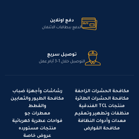
دفع اونلاين
الدفع ببطاقات الائتمان
توصيل سريع
التوصيل خلال 1–3 أيام عمل
مكافحة الحشرات الزاحفة
رشاشات وأجهزة ضباب
مكافحة الحشرات الطائرة
مكافحة الطيور والثعابين
منتجات TCL الفندقية
والقطط
منظفات وتطهير وتعقيم
معطرات جو
معدات وأدوات النظافة
فواحات عطرية كهربائية
مكافحة القوارض
منتجات مستورده
عروض خاصة