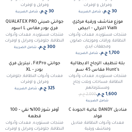
ومرايل و اوفرات
ومرايل و اوفرات
شامل الضريبة
شامل الضريبة
موزع مناشف ورقية مركزي
جوانتي صيني QUALATEX PRO
Vialli التركي - ابيض
فري بودر مقاس L اسود
منتجات مستورده
,
معدات وأدوات
منتجات مستورده
,
معدات وأدوات
النظافة
,
وراقات وموزعات صابون
النظافة
,
جلوفزات ومرايل و اوفرات
ومجففات ايدي
شامل الضريبة
شامل الضريبة
بلة تنظيف الزجاج الايطالية
جوانتي FitPro ـ نيتريل فري
-
20
%
Hunt's مقاس 45 سم
بودر - XL
منتجات مستورده
,
معدات وأدوات
معدات وأدوات النظافة
,
جلوفزات
النظافة
,
مساحات وبلات زجاج
ومرايل و اوفرات
ومستلزماتهم
شامل الضريبة
شامل الضريبة
مناديل DANDY عالية الجودة C
أوفر شوز 100% نقي - 100
فولد
قطعة
معدات وأدوات النظافة
,
مناديل
منتجات مستورده
,
معدات وأدوات
ومناشف ورقية
النظافة
,
جلوفزات ومرايل و اوفرات