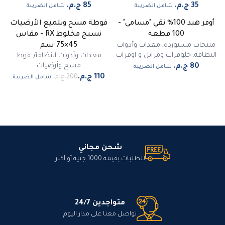
شامل الضريبة
شامل الضريبة
أوفر هيد 100% نقي "مسامي" -
فوطة مسح وتلميع الأرضيات
-
45
%
100 قطعة
نسيج مخلوط RX - مقاس
مميز
منتجات مستورده
,
معدات وأدوات
45×75 سم
النظافة
,
جلوفزات ومرايل و اوفرات
معدات وأدوات النظافة
,
فوط
مسح وأرضيات
شامل الضريبة
شامل الضريبة
شحن مجاني
للطلبات بقيمة 1000 جنيه أو أكثر
متواجدين 24/7
تواصل معنا على مدار اليوم