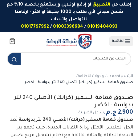
خطَّ إلى المحتوى
إطلب من
التطبيق
او إدفع اونلاين وإستمتع بخصم 10% مع
شحن مجاني لأي طلب بـ 1000 جنيهاً او اكثر - ارقامنا
للتواصل واتساب
01017797992
/
01003396684
/
01019404093
القائمة
الرئيسية
/
معدات وأدوات النظافة
/
صندوق قمامة السفير (كرانك) الأصلي 240 لتر بدواسة - اخضر
صندوق قمامة السفير (كرانك) الأصلي 240 لتر
بدواسة - اخضر
شامل الضريبة
صندوق قمامة السفير (كرانك) الأصلي 240 لتر بدواسة
تُعد
الحل الهندسي الأمثل لإدارة النفايات الكبيرة، حيث تجمع بين
السعة الهائلة والمتانة الفائقة مع نظام تشغيل مريح يضمن