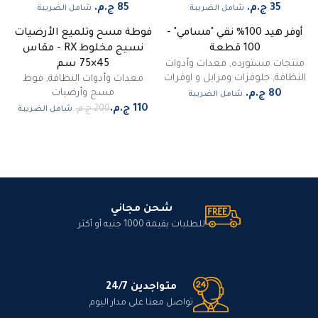
شامل الضريبة
شامل الضريبة
أوفر هيد 100% نقي "مسامي" -
فوطة مسح وتلميع الأرضيات
-
45
%
100 قطعة
نسيج مخلوط RX - مقاس
مميز
منتجات مستورده
,
معدات وأدوات
45×75 سم
النظافة
,
جلوفزات ومرايل و اوفرات
معدات وأدوات النظافة
,
فوط
مسح وأرضيات
شامل الضريبة
شامل الضريبة
شحن مجاني
للطلبات بقيمة 1000 جنيه أو أكثر
متواجدين 24/7
تواصل معنا على مدار اليوم