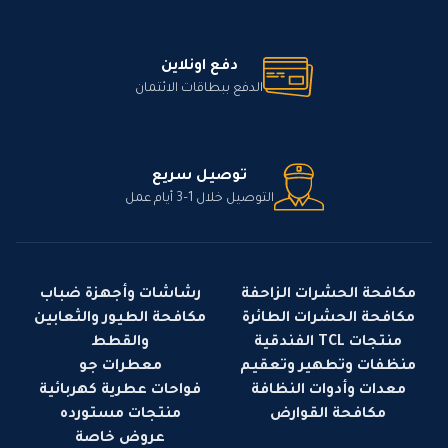
دفع اونلاين
الدفع ببطاقات الائتمان
توصيل سريع
التوصيل خلال 1–3 أيام عمل
مكافحة الحشرات الزاحفة
رشاشات وأجهزة ضباب
مكافحة الحشرات الطائرة
مكافحة الطيور والثعابين
منتجات TCL الفندقية
والقطط
منظفات وتطهير وتعقيم
معطرات جو
معدات وأدوات النظافة
فواحات عطرية كهربائية
مكافحة القوارض
منتجات مستورده
عروض خاصة