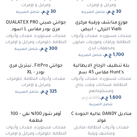
ومرايل و اوفرات
ومرايل و اوفرات
شامل الضريبة
شامل الضريبة
موزع مناشف ورقية مركزي
جوانتي صيني QUALATEX PRO
Vialli التركي - ابيض
فري بودر مقاس L اسود
منتجات مستورده
,
معدات وأدوات
منتجات مستورده
,
معدات وأدوات
النظافة
,
وراقات وموزعات صابون
النظافة
,
جلوفزات ومرايل و اوفرات
ومجففات ايدي
شامل الضريبة
شامل الضريبة
بلة تنظيف الزجاج الايطالية
جوانتي FitPro ـ نيتريل فري
-
20
%
Hunt's مقاس 45 سم
بودر - XL
منتجات مستورده
,
معدات وأدوات
معدات وأدوات النظافة
,
جلوفزات
النظافة
,
مساحات وبلات زجاج
ومرايل و اوفرات
ومستلزماتهم
شامل الضريبة
شامل الضريبة
مناديل DANDY عالية الجودة C
أوفر شوز 100% نقي - 100
فولد
قطعة
معدات وأدوات النظافة
,
مناديل
منتجات مستورده
,
معدات وأدوات
ومناشف ورقية
النظافة
,
جلوفزات ومرايل و اوفرات