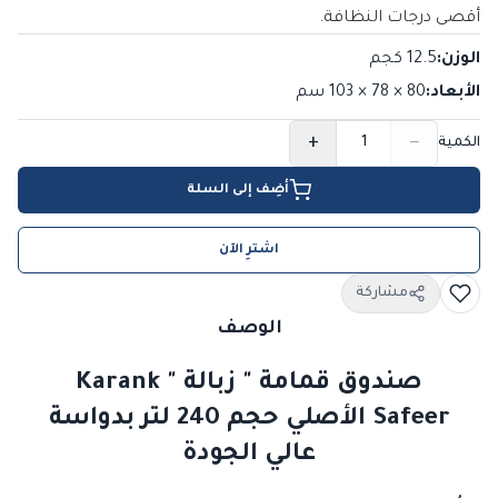
أقصى درجات النظافة.
الوزن
:
12.5 كجم
الأبعاد
:
80 × 78 × 103
سم
+
−
الكمية
أضِف إلى السلة
اشترِ الآن
مشاركة
الوصف
صندوق قمامة " زبالة " Karank
Safeer الأصلي حجم 240 لتر بدواسة
عالي الجودة