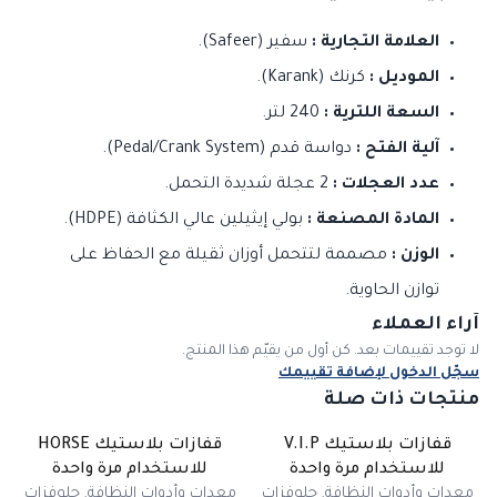
العلامة التجارية :
سفير (Safeer).
الموديل :
كرنك (Karank).
السعة اللترية :
240 لتر.
آلية الفتح :
دواسة قدم (Pedal/Crank System).
عدد العجلات :
2 عجلة شديدة التحمل.
المادة المصنعة :
بولي إيثيلين عالي الكثافة (HDPE).
الوزن :
مصممة لتتحمل أوزان ثقيلة مع الحفاظ على
توازن الحاوية.
آراء العملاء
لا توجد تقييمات بعد. كن أول من يقيّم هذا المنتج.
سجّل الدخول لإضافة تقييمك
منتجات ذات صلة
قفازات بلاستيك V.I.P
قفازات بلاستيك HORSE
للاستخدام مرة واحدة
للاستخدام مرة واحدة
معدات وأدوات النظافة
,
جلوفزات
معدات وأدوات النظافة
,
جلوفزات