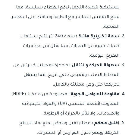
بلاستيكية شديدة التحمل ترفع الغطاء بسلاسة، مما
يمنع التلامس المباشر مع الحاوية ويحافظ على المعايير
الصحية.
سعة تخزينية هائلة :
سعة 240 لتر تتيح استيعاب
كميات كبيرة من النفايات، مما يقلل من عدد مرات
التفريغ اليومية.
سهولة الحركة والتنقل :
مجهزة بعجلتين كبيرتين من
المطاط الصلب ومقبض خلفي مريح، مما يسهل
تحريكها حتى وهي ممتلئة بالكامل.
مقاومة للعوامل الجوية :
مصنوعة من مادة الـ (HDPE)
المقاومة لأشعة الشمس (UV) والمواد الكيميائية
والصدمات، ولا تتأثر بالحرارة أو الرطوبة.
إغلاق محكم :
غطاء ثقيل ومحكم يمنع نفاذ الروائح
الكريهة ويمنع دخول القوارض أو الحشرات.