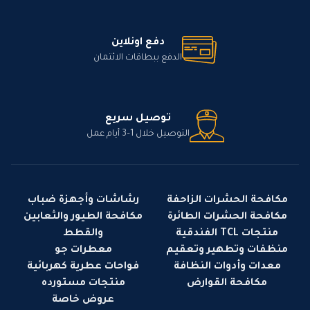
دفع اونلاين
الدفع ببطاقات الائتمان
توصيل سريع
التوصيل خلال 1–3 أيام عمل
مكافحة الحشرات الزاحفة
رشاشات وأجهزة ضباب
مكافحة الحشرات الطائرة
مكافحة الطيور والثعابين
منتجات TCL الفندقية
والقطط
منظفات وتطهير وتعقيم
معطرات جو
معدات وأدوات النظافة
فواحات عطرية كهربائية
مكافحة القوارض
منتجات مستورده
عروض خاصة