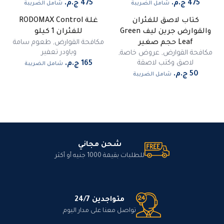
شامل الضريبة
شامل الضريبة
كتاب لاصق للفئران
غلة RODOMAX Control
والقوارض جرين ليف Green
للفئران 1 كيلو
مكافحة القوارض
,
طعوم سامة
Leaf حجم صغير
وباودر تعفير
مكافحة القوارض
,
عروض خاصة
,
لاصق وكتب لاصقة
شامل الضريبة
شامل الضريبة
شحن مجاني
للطلبات بقيمة 1000 جنيه أو أكثر
متواجدين 24/7
تواصل معنا على مدار اليوم