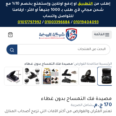
خطَّ إلى المحتوى
إطلب من
التطبيق
او إدفع اونلاين وإستمتع بخصم 10% مع
شحن مجاني لأي طلب بـ 1000 جنيهاً او اكثر - ارقامنا
للتواصل واتساب
01017797992
/
01003396684
/
01019404093
القائمة
الرئيسية
/
مكافحة القوارض
/
مصيدة فك التمساح بدون غطاء
مصيدة فك التمساح بدون غطاء
شامل الضريبة
تعتبر الفئران والقوارض من أكثر الآفات التي تزعج أصحاب المنازل