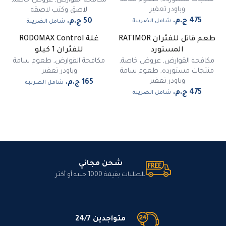
مكافحة القوارض
,
عروض خاصة
,
وباودر تعفير
لاصق وكتب لاصقة
شامل الضريبة
شامل الضريبة
طعم قاتل للفئران RATIMOR
غلة RODOMAX Control
المستورد
للفئران 1 كيلو
مكافحة القوارض
,
عروض خاصة
,
مكافحة القوارض
,
طعوم سامة
منتجات مستورده
,
طعوم سامة
وباودر تعفير
وباودر تعفير
شامل الضريبة
شامل الضريبة
شحن مجاني
للطلبات بقيمة 1000 جنيه أو أكثر
متواجدين 24/7