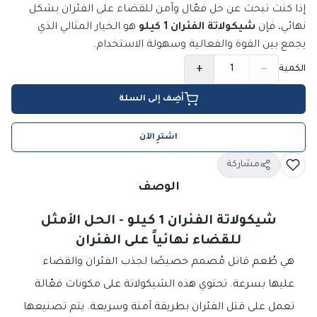
إذا كنت تبحث عن حل فعّال وآمن للقضاء على الفئران بشكل
نهائي، فإن
شيكولاتة الفئران 1 كيلو
هو الخيار المثالي الذي
يجمع بين القوة والفعالية وسهولة الاستخدام.
+
−
الكمية
أضِف إلى السلة
اشترِ الآن
مشاركة
الوصف
شيكولاتة الفئران 1 كيلو - الحل الأمثل
للقضاء نهائياً على الفئران
هي طُعم قاتل مُصمم خصيصًا لجذب الفئران والقضاء
عليها بسرعة. تحتوي هذه الشيكولاتة على مكونات فعّالة
تعمل على قتل الفئران بطريقة آمنة وسريعة. يتم تصنيعها