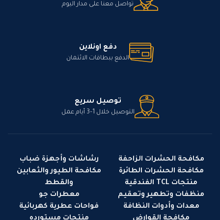
تواصل معنا على مدار اليوم
دفع اونلاين
الدفع ببطاقات الائتمان
توصيل سريع
التوصيل خلال 1–3 أيام عمل
مكافحة الحشرات الزاحفة
رشاشات وأجهزة ضباب
مكافحة الحشرات الطائرة
مكافحة الطيور والثعابين
منتجات TCL الفندقية
والقطط
منظفات وتطهير وتعقيم
معطرات جو
معدات وأدوات النظافة
فواحات عطرية كهربائية
مكافحة القوارض
منتجات مستورده