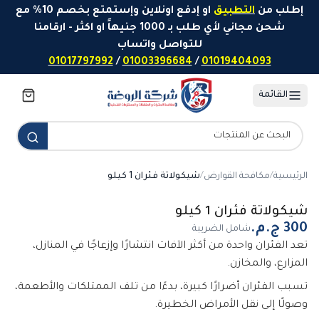
خطَّ إلى المحتوى
إطلب من
التطبيق
او إدفع اونلاين وإستمتع بخصم 10% مع
شحن مجاني لأي طلب بـ 1000 جنيهاً او اكثر - ارقامنا
للتواصل واتساب
01017797992
/
01003396684
/
01019404093
القائمة
الرئيسية
/
مكافحة القوارض
/
شيكولاتة فئران 1 كيلو
شيكولاتة فئران 1 كيلو
شامل الضريبة
تعد الفئران واحدة من أكثر الآفات انتشارًا وإزعاجًا في المنازل،
المزارع، والمخازن.
تسبب الفئران أضرارًا كبيرة، بدءًا من تلف الممتلكات والأطعمة،
وصولًا إلى نقل الأمراض الخطيرة.