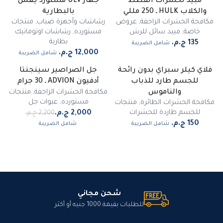
مبيد لحشرات القطط
جهاز ULV مستورد يعمل
والكلاب HULK ـ 250 مللي
بالبطارية
مكافحة الحشرات الزاحفة
,
عروض
رشاشات وأجهزة ضباب
,
منتجات
خاصة
,
مبيد سائل للرش
مستورده
,
رشاشات اوتوماتيك
بطارية
شامل الضريبة
شامل الضريبة
فلاي كيلر سبراي بدون رائحة
جل الصراصير سينجنتا
-
9
%
للجسم طارد للذباب
أدفيون ADVION ـ 30 جرام
مميز
مكافحة الحشرات الزاحفة
,
منتجات
والناموس
مستورده
,
عبوات جل
مكافحة الحشرات الطائرة
,
منتجات
للجسم طاردة للحشرات
شامل الضريبة
شامل الضريبة
شحن مجاني
للطلبات بقيمة 1000 جنيه أو أكثر