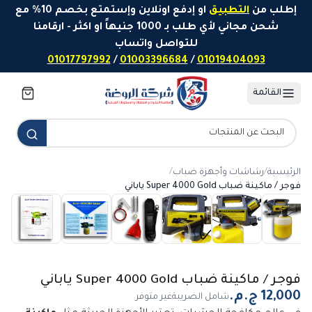
خطَّ إلى المحتوى
إطلب من
التطبيق
او إدفع اونلاين وإستمتع بخصم 10% مع
شحن مجاني لأي طلب بـ 1000 جنيهاً او اكثر - ارقامنا
للتواصل واتساب
01017797992
/
01003396684
/
01019404093
القائمة
الرئيسية
/
رشاشات وأجهزة ضباب
/
فوجر / ماكينة ضباب Super 4000 Gold ياباني
فوجر / ماكينة ضباب Super 4000 Gold ياباني
شامل الضريبة
غير متوفر