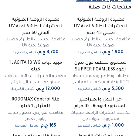
سجّل الدخول لإضافة تقييمك
منتجات ذات صلة
مصيدة الروضة الضوئية
مصيدة الروضة الضوئية
للحشرات الطائرة لمبة UV
للحشرات الطائرة لمبة UV
صيني 45 سم
ألماني 60 سم
مكافحة الحشرات الطائرة
,
مصائد
مكافحة الحشرات الطائرة
,
مصائد
ضوئية لمبة UV
ضوئية لمبة UV
شامل الضريبة
شامل الضريبة
مسحوق منظف قوى بدون
مبيد ذباب AGITA 10 WG ـ 1
رغوه SUPPER FOAMLESS
كيلو
منظفات وتطهير وتعقيم
,
منتجات
مكافحة الحشرات الطائرة
,
منتجات
TCL الفندقية
,
منظفات المغاسل
مستورده
,
مبيد سائل للرش
شامل الضريبة
شامل الضريبة
جل النمل والصراصير
غلة RODOMAX Control
غير متوفر
المستورد Rexgel ـ 35 جرام
للفئران 1 كيلو
مكافحة الحشرات الزاحفة
,
منتجات
مكافحة القوارض
,
طعوم سامة
مستورده
,
عبوات جل
وباودر تعفير
شامل الضريبة
شامل الضريبة