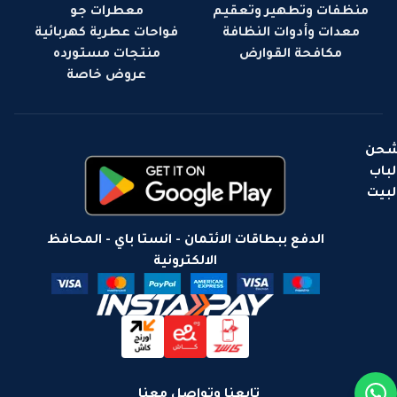
منظفات وتطهير وتعقيم
معطرات جو
معدات وأدوات النظافة
فواحات عطرية كهربائية
مكافحة القوارض
منتجات مستورده
عروض خاصة
حن
لباب
لبيت
الدفع ببطاقات الائتمان - انستا باي - المحافظ
الالكترونية
تابعنا وتواصل معنا