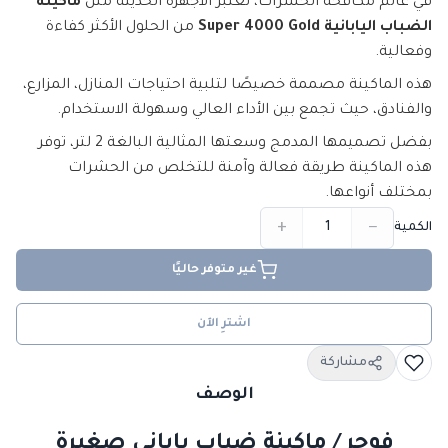
في عالم مكافحة الحشرات، تعتبر الأجهزة الحديثة مثل
ماكينة
الضباب اليابانية Super 4000 Gold
من الحلول الأكثر كفاءة
وفعالية.
هذه الماكينة مصممة خصيصًا لتلبية احتياجات المنازل، المزارع،
والفنادق، حيث تجمع بين الأداء العالي وسهولة الاستخدام.
بفضل تصميمها المدمج وسعتها المثالية البالغة 2 لتر، توفر
هذه الماكينة طريقة فعالة وآمنة للتخلص من الحشرات
بمختلف أنواعها.
+
−
الكمية
غير متوفر حاليًا
اشترِ الآن
مشاركة
الوصف
فوجر / ماكينة ضباب ياباني صغيرة