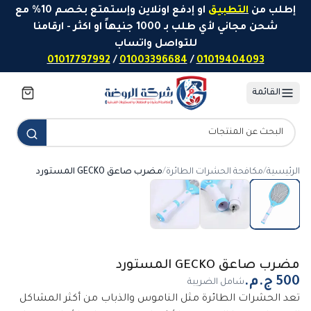
خطَّ إلى المحتوى
إطلب من
التطبيق
او إدفع اونلاين وإستمتع بخصم 10% مع
شحن مجاني لأي طلب بـ 1000 جنيهاً او اكثر - ارقامنا
للتواصل واتساب
01017797992
/
01003396684
/
01019404093
القائمة
الرئيسية
/
مكافحة الحشرات الطائرة
/
مضرب صاعق GECKO المستورد
مضرب صاعق GECKO المستورد
شامل الضريبة
تعد الحشرات الطائرة مثل الناموس والذباب من أكثر المشاكل