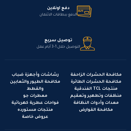
دفع اونلاين
الدفع ببطاقات الائتمان
توصيل سريع
التوصيل خلال 1–3 أيام عمل
مكافحة الحشرات الزاحفة
رشاشات وأجهزة ضباب
مكافحة الحشرات الطائرة
مكافحة الطيور والثعابين
منتجات TCL الفندقية
والقطط
منظفات وتطهير وتعقيم
معطرات جو
معدات وأدوات النظافة
فواحات عطرية كهربائية
مكافحة القوارض
منتجات مستورده
عروض خاصة