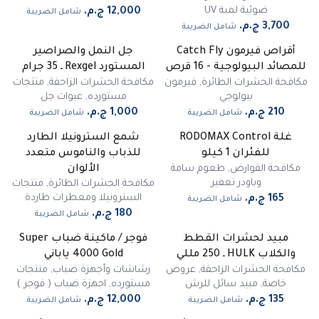
ضوئية لمبة UV
شامل الضريبة
شامل الضريبة
أقراص فيرمون Catch Fly
جل النمل والصراصير
غير متوفر
للمصائد البيولوجية - 16 قرص
المستورد Rexgel ـ 35 جرام
مكافحة الحشرات الطائرة
,
فيرمون
مكافحة الحشرات الزاحفة
,
منتجات
بيولوجي
مستورده
,
عبوات جل
شامل الضريبة
شامل الضريبة
غلة RODOMAX Control
شمع السترونيلا الطارد
للفئران 1 كيلو
للذباب والناموس متعدد
مكافحة القوارض
,
طعوم سامة
الألوان
وباودر تعفير
مكافحة الحشرات الطائرة
,
منتجات
السترونيلا ومعطرات طاردة
شامل الضريبة
شامل الضريبة
مبيد لحشرات القطط
فوجر / ماكينة ضباب Super
غير متوفر
والكلاب HULK ـ 250 مللي
4000 Gold ياباني
مكافحة الحشرات الزاحفة
,
عروض
رشاشات وأجهزة ضباب
,
منتجات
خاصة
,
مبيد سائل للرش
مستورده
,
اجهزة ضباب ( فوجر )
شامل الضريبة
شامل الضريبة