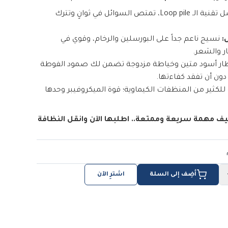
بفضل تقنية الـ Loop pile، تمتص السوائل في ثوانٍ وتترك
:
نسيج ناعم جداً على البورسلين والرخام، وقوي في
ار والشعر.
ار أسود متين وخياطة مزدوجة تضمن لك صمود الفوطة
ون أن تفقد كفاءتها.
 للكثير من المنظفات الكيماوية؛ قوة الميكروفيبر وحدها
ف مهمة سريعة وممتعة.. اطلبها الآن وانقل النظافة
أضِف إلى السلة
اشترِ الآن