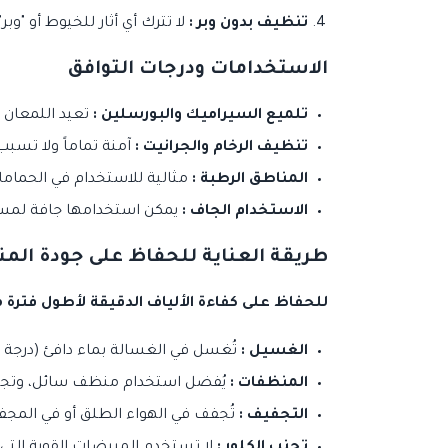
تنظيف بدون وبر :
لا تترك أي أثار للخيوط أو "وب
الاستخدامات ودرجات التوافق
تلميع السيراميك والبورسلين :
تعيد اللمعان 
تنظيف الرخام والجرانيت :
آمنة تماماً ولا تسب
المناطق الرطبة :
مثالية للاستخدام في الحماما
الاستخدام الجاف :
يمكن استخدامها جافة لمسح 
طريقة العناية للحفاظ على جودة المن
للحفاظ على كفاءة الألياف الدقيقة لأطول فترة ممك
الغسيل :
تُغسل في الغسالة بماء دافئ (درجة حرارة لا تتعدى 
المنظفات :
يُفضل استخدام منظف سائل، وتجنب تماماً استخدام المنعمات (c Softeners
التجفيف :
تُجفف في الهواء الطلق أو في المج