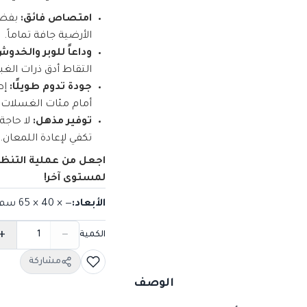
امتصاص فائق:
الأرضية جافة تماماً.
وداعاً للوبر والخدوش
التقاط أدق ذرات الغب
جودة تدوم طويلًا:
إط
أمام مئات الغسلات د
توفير مذهل:
لا حاجة
تكفي لإعادة اللمعان.
اجعل من عملية التنظي
لمستوى آخر!
الأبعاد
:
— × 40 × 65
سم
+
−
الكمية
مشاركة
الوصف