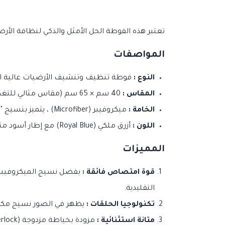
تعتبر هذه الفوطة الحل الأمثل والذكي لنظافة الأر
المواصفات
النوع :
فوطة تنظيف وتنشيف الأرضيات عالية ال
المقاس :
40 سم × 65 سم (مقاس مثالي للتغطية السريعة والتحكم السهل).
الخامة :
ميكروفيبر (Microfiber) ، يتميز بنسيج "وبري" لزيادة قدرة الامتصاص.
اللون :
أزرق ملكي (Royal Blue) مع إطار أسود متين لضمان عدم تنسل الخيوط.
المميزات
قوة امتصاص فائقة :
بفضل نسيج الميكروفيبر،
التقليدية.
تكنولوجيا الحلقات :
يظهر في الصور نسيج مكون 
متانة استثنائية :
مزودة بخياطة مزدوجة (Overlock) على الحواف باللون الأسود لحمايتها من التآكل مع الاستخدام المتكرر.