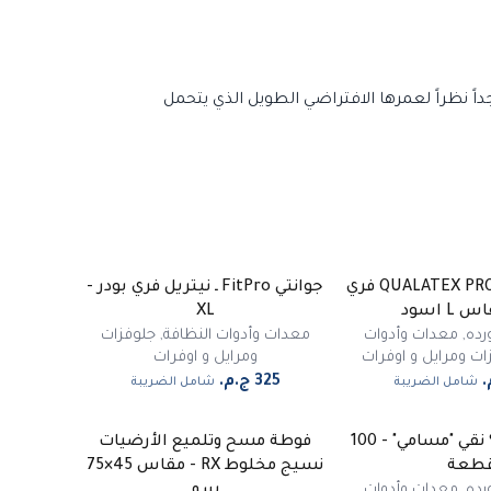
اً نظراً لعمرها الافتراضي الطويل الذي يتحمل
جوانتي صيني QUALATEX PRO فري
جوانتي FitPro ـ نيتريل فري بودر -
L اسود
XL
رده
,
معدات وأدوات
معدات وأدوات النظافة
,
جلوفزات
ات ومرايل و اوفرات
ومرايل و اوفرات
شامل الضريبة
شامل الضريبة
أوفر هيد 100% نقي "مسامي" - 100
فوطة مسح وتلميع الأرضيات
-
45
%
طعة
نسيج مخلوط RX - مقاس 45×75
مميز
رده
,
معدات وأدوات