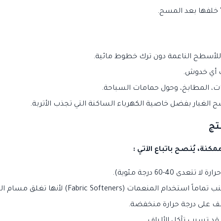
ر" خلفها بعد المسح.
للأسطح الناعمة دون ترك خطوط مائية.
ب أي خدوش.
ت، المطابخ، وحول حمامات السباحة.
الغبار بفضل خاصية الكهرباء الساكنة التي تجذب الأتربة.
تج
نة، يُنصح باتباع الآتي :
40-60 درجة مئوية).
Fabri) لأنها تغلق مسام الميكروفيبر وتفقدها قدرة الامتصاص.
فف على درجة حرارة منخفضة.