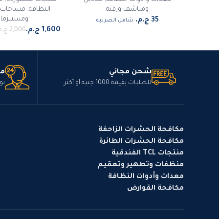
ومناشف ورقية
النظافة
,
مساحات و
ومستلزمات
شامل الضريبة
شحن مجاني
مت
للطلبات بقيمة 1000 جنيه أو أكثر
تو
مكافحة الحشرات الزاحفة
مكافحة الحشرات الطائرة
منتجات TCL الفندقية
منظفات وتطهير وتعقيم
معدات وأدوات النظافة
مكافحة القوارض