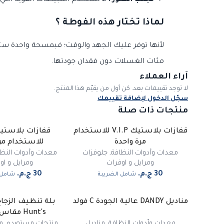
تجنب الكلور :
لا تستخدم المبيضات القوية التي 
لماذا تختار هذه الفوطة ؟
لأنها توفر عليك الجهد والوقت؛ فبمسحة واحدة ستحصل
مئات الغسلات دون فقدان جودتها.
آراء العملاء
لا توجد تقييمات بعد. كن أول من يقيّم هذا المنتج.
سجّل الدخول لإضافة تقييمك
منتجات ذات صلة
قفازات بلاستيك V.I.P للاستخدام
مرة واحدة
للاستخدام مر
معدات وأدوات النظافة
,
جلوفزات
معدات وأدوات النظا
ومرايل و اوفرات
ومرايل و او
شامل الضريبة
شامل 
مناديل DANDY عالية الجودة C فولد
بلة تنظيف الزجاج
-
20
%
Hunt's مقاس 45 سم
مميز
معدات وأدوات النظافة
,
مناديل
منتجات مستورده
,
م