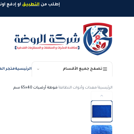
خطَّ إلى المحتوى
إطلب من
التطبيق
او إدفع اونلاين وإستمتع بخصم 10%
الرئيسية
متجر الم
تصفح جميع الأقسام
الرئيسية
/
معدات وأدوات النظافة
/
فوطة أرضيات 40×65 سم