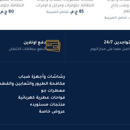
بلات زجاج
النظافة
,
جلوفزات ومرايل و اوفرات
النظافة
,
جلوفز
هم
شامل الضريبة
شامل الضريبة
واجدين 24/7
دفع اونلاين
اصل معنا على مدار اليوم
الدفع ببطاقات الائتمان
رشاشات وأجهزة ضباب
مكافحة الطيور والثعابين والقط
معطرات جو
فواحات عطرية كهربائية
منتجات مستورده
عروض خاصة