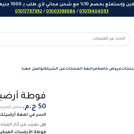
 مع شحن مجاني لأي طلب بـ 1000 جنيهاً او اكثر - ارقامنا للتواصل واتساب
01017797992
/
01003396684
/
01019404093
نتجات
عروض خاصة
مراجعة المنتجات
عن الشركة
تواصل معنا
فوطة أرضيات 40×5
شامل الضريب
السر في لمعة أرضيتك..
هل تعبت من آثار المياه
فوطة الأرضيات الميكروفيبر (0