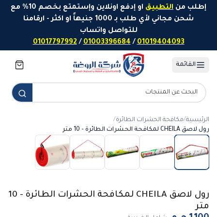
خطَّ إلى المحتوى
إطلب من
التطبيق
او إدفع اونلاين وإستمتع بخصم 10% مع
شحن مجاني لأي طلب بـ 1000 جنيهاً او اكثر - ارقامنا
للتواصل واتساب
01017797992
/
01003396684
/
01019404093
القائمة
الرئيسية
/
مكافحة الحشرات الطائرة
/
رول لاصق CHEILA لمكافحة الحشرات الطائرة - 10 متر
رول لاصق CHEILA لمكافحة الحشرات الطائرة - 10
متر