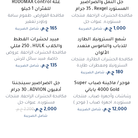
جل النمل والصراصير
غلة RODOMAX Control
غير متوفر
المستورد Rexgel ـ 35 جرام
للفئران 1 كيلو
مكافحة الحشرات الزاحفة
,
منتجات
مكافحة القوارض
,
طعوم سامة
مستورده
,
عبوات جل
وباودر تعفير
شامل الضريبة
شامل الضريبة
شمع السترونيلا الطارد
مبيد لحشرات القطط
للذباب والناموس متعدد
والكلاب HULK ـ 250 مللي
مكافحة الحشرات الزاحفة
,
عروض
الألوان
خاصة
,
مبيد سائل للرش
مكافحة الحشرات الطائرة
,
منتجات
السترونيلا ومعطرات طاردة
شامل الضريبة
شامل الضريبة
فوجر / ماكينة ضباب Super
جل الصراصير سينجنتا
غير متوفر
-
9
%
4000 Gold ياباني
أدفيون ADVION ـ 30 جرام
مميز
رشاشات وأجهزة ضباب
,
منتجات
مكافحة الحشرات الزاحفة
,
منتجات
مستورده
,
اجهزة ضباب ( فوجر )
مستورده
,
عبوات جل
شامل الضريبة
شامل الضريبة