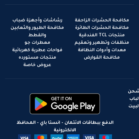
مكافحة الحشرات الزاحفة
رشاشات وأجهزة ضباب
مكافحة الحشرات الطائرة
مكافحة الطيور والثعابين
منتجات TCL الفندقية
والقطط
منظفات وتطهير وتعقيم
معطرات جو
معدات وأدوات النظافة
فواحات عطرية كهربائية
مكافحة القوارض
منتجات مستورده
عروض خاصة
حن
لباب
لبيت
الدفع ببطاقات الائتمان - انستا باي - المحافظ
الالكترونية