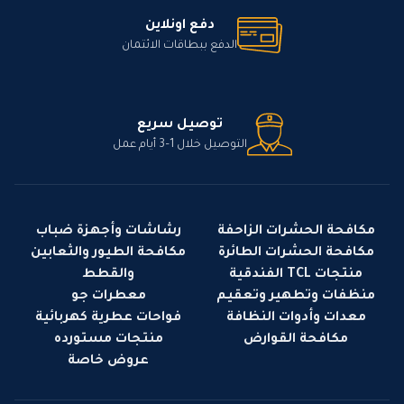
دفع اونلاين
الدفع ببطاقات الائتمان
توصيل سريع
التوصيل خلال 1–3 أيام عمل
مكافحة الحشرات الزاحفة
رشاشات وأجهزة ضباب
مكافحة الحشرات الطائرة
مكافحة الطيور والثعابين
منتجات TCL الفندقية
والقطط
منظفات وتطهير وتعقيم
معطرات جو
معدات وأدوات النظافة
فواحات عطرية كهربائية
مكافحة القوارض
منتجات مستورده
عروض خاصة