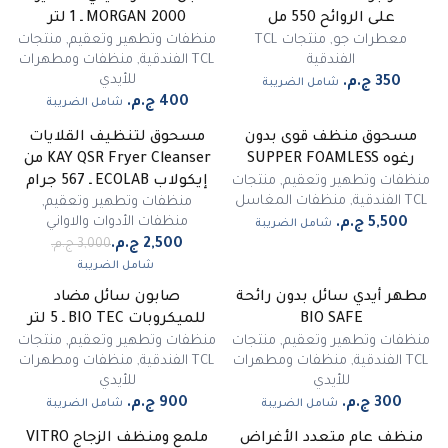
على الروائح 550 مل
MORGAN 2000 ـ 1 لتر
معطرات جو
,
منتجات TCL
منظفات وتطهير وتعقيم
,
منتجات
الفندقية
TCL الفندقية
,
منظفات ومطهرات
للأيدي
شامل الضريبة
شامل الضريبة
مسحوق منظف قوى بدون
مسحوق لتنظيف القلايات
-
17
%
رغوه SUPPER FOAMLESS
KAY QSR Fryer Cleanser من
مميز
منظفات وتطهير وتعقيم
,
منتجات
إيكولاب ECOLAB ـ 567 جرام
TCL الفندقية
,
منظفات المغاسل
منظفات وتطهير وتعقيم
,
منظفات الأدوات والاواني
شامل الضريبة
شامل الضريبة
مطهر أيدي سائل بدون رائحة
صابون سائل مضاد
غير متوفر
BIO SAFE
للميكروبات BIO TEC ـ 5 لتر
منظفات وتطهير وتعقيم
,
منتجات
منظفات وتطهير وتعقيم
,
منتجات
TCL الفندقية
,
منظفات ومطهرات
TCL الفندقية
,
منظفات ومطهرات
للأيدي
للأيدي
شامل الضريبة
شامل الضريبة
منظف عام متعدد الأغراض
ملمع ومنظف الزجاج VITRO
-
35
%