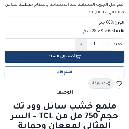
العوامل الجوية المختلفة عند استخدامه بانتظام بقطعة قماش
جافة في اتجاه واحد.
الوزن
:
680 جم
الأبعاد
:
6 × 9 × 28
سم
+
−
الكمية
أضِف إلى السلة
اشترِ الآن
مشاركة
الوصف
ملمع خشب سائل وود تك
حجم 750 مل من TCL – السر
المثالي لمععان وحماية