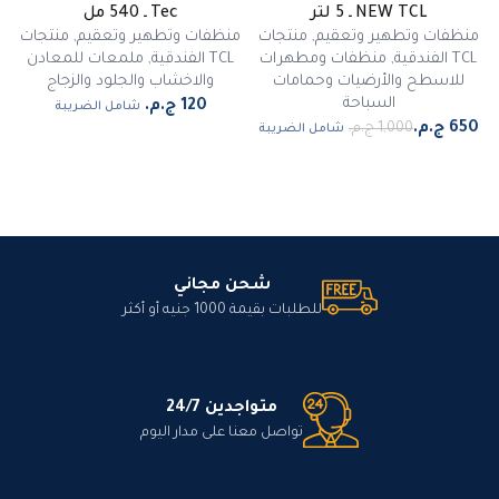
NEW TCL ـ 5 لتر
Tec ـ 540 مل
منظفات وتطهير وتعقيم
,
منتجات
منظفات وتطهير وتعقيم
,
منتجات
TCL الفندقية
,
منظفات ومطهرات
TCL الفندقية
,
ملمعات للمعادن
للاسطح والأرضيات وحمامات
والاخشاب والجلود والزجاج
السباحة
شامل الضريبة
شامل الضريبة
شحن مجاني
للطلبات بقيمة 1000 جنيه أو أكثر
متواجدين 24/7
تواصل معنا على مدار اليوم