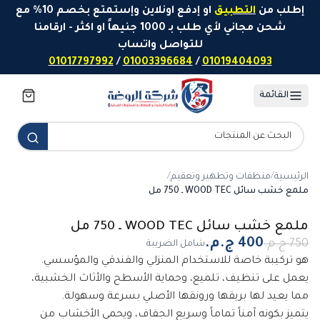
خطَّ إلى المحتوى
إطلب من
التطبيق
او إدفع اونلاين وإستمتع بخصم 10% مع
شحن مجاني لأي طلب بـ 1000 جنيهاً او اكثر - ارقامنا
للتواصل واتساب
01017797992
/
01003396684
/
01019404093
القائمة
الرئيسية
/
منظفات وتطهير وتعقيم
/
ملمع خشب سائل WOOD TEC ـ 750 مل
-
47
%
ملمع خشب سائل WOOD TEC ـ 750 مل
شامل الضريبة
هو تركيبة خاصة للاستخدام المنزلي والفندقي والمؤسسي.
يعمل على تنظيف، تلميع، وحماية الأسطح والأثاث الخشبية،
مما يعيد لها بريقها ورونقها الأصلي بسرعة وسهولة.
يتميز بكونه آمناً تماماً وسريع الجفاف، ويحمي الأخشاب من