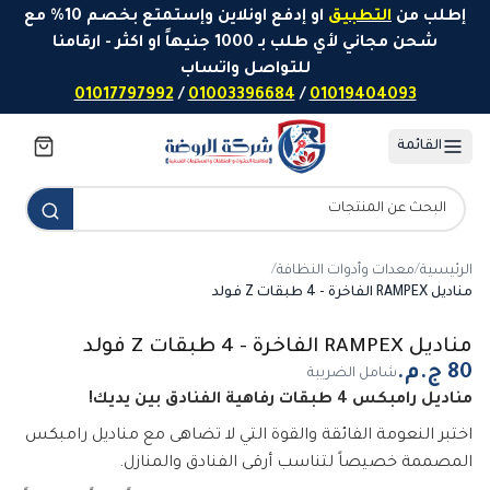
خطَّ إلى المحتوى
إطلب من
التطبيق
او إدفع اونلاين وإستمتع بخصم 10% مع
شحن مجاني لأي طلب بـ 1000 جنيهاً او اكثر - ارقامنا
للتواصل واتساب
01017797992
/
01003396684
/
01019404093
القائمة
الرئيسية
/
معدات وأدوات النظافة
/
مناديل RAMPEX الفاخرة - 4 طبقات Z فولد
مناديل RAMPEX الفاخرة - 4 طبقات Z فولد
شامل الضريبة
مناديل رامبكس 4 طبقات رفاهية الفنادق بين يديك!
اختبر النعومة الفائقة والقوة التي لا تضاهى مع مناديل رامبكس
المصممة خصيصاً لتناسب أرقى الفنادق والمنازل.