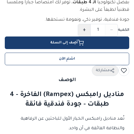
بفضل تكنولوجيا
الـ 4 طبقات
، توفر لك امتصاصاً جباراً وملمساً
قطنياً لطيفاً على البشرة.
جودة فندقية، توفير ذكي، ونعومة تستحقها.
+
−
الكمية
أضِف إلى السلة
اشترِ الآن
مشاركة
الوصف
مناديل رامبكس (Rampex) الفاخرة - 4
طبقات - جودة فندقية فائقة
تُعد مناديل رامبكس الخيار الأول للباحثين عن الرفاهية
والنظافة الفائقة في آن واحد.