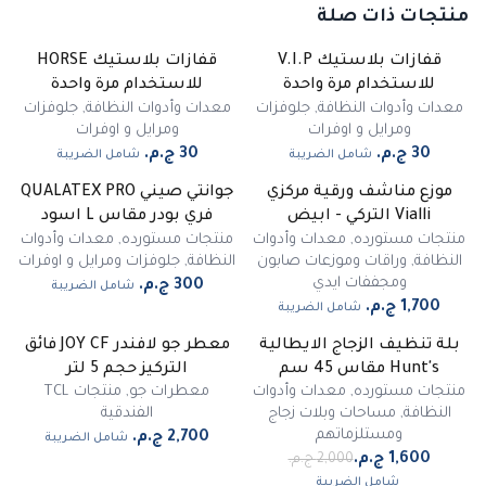
منتجات ذات صلة
قفازات بلاستيك V.I.P
قفازات بلاستيك HORSE
للاستخدام مرة واحدة
للاستخدام مرة واحدة
معدات وأدوات النظافة
,
جلوفزات
معدات وأدوات النظافة
,
جلوفزات
ومرايل و اوفرات
ومرايل و اوفرات
شامل الضريبة
شامل الضريبة
موزع مناشف ورقية مركزي
جوانتي صيني QUALATEX PRO
Vialli التركي - ابيض
فري بودر مقاس L اسود
منتجات مستورده
,
معدات وأدوات
منتجات مستورده
,
معدات وأدوات
النظافة
,
وراقات وموزعات صابون
النظافة
,
جلوفزات ومرايل و اوفرات
ومجففات ايدي
شامل الضريبة
شامل الضريبة
بلة تنظيف الزجاج الايطالية
معطر جو لافندر JOY CF فائق
-
20
%
Hunt's مقاس 45 سم
التركيز حجم 5 لتر
منتجات مستورده
,
معدات وأدوات
معطرات جو
,
منتجات TCL
النظافة
,
مساحات وبلات زجاج
الفندقية
ومستلزماتهم
شامل الضريبة
شامل الضريبة