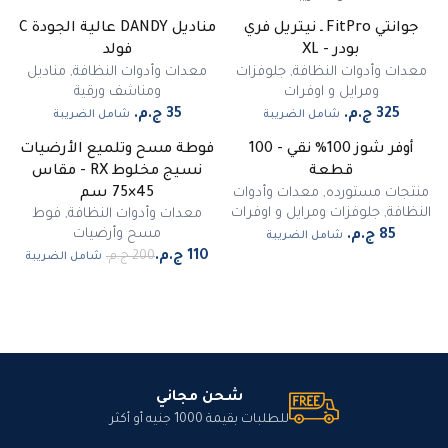
جوانتي FitPro ـ نيتريل فري
مناديل DANDY عالية الجودة C
بودر - XL
فولد
معدات وأدوات النظافة
,
جلوفزات
معدات وأدوات النظافة
,
مناديل
ومرايل و اوفرات
ومناشف ورقية
شامل الضريبة
شامل الضريبة
أوفر شوز 100% نقي - 100
فوطة مسح وتلميع الأرضيات
-
45
%
قطعة
نسيج مخلوط RX - مقاس
مميز
منتجات مستورده
,
معدات وأدوات
45×75 سم
النظافة
,
جلوفزات ومرايل و اوفرات
معدات وأدوات النظافة
,
فوط
مسح وأرضيات
شامل الضريبة
شامل الضريبة
شحن مجاني
للطلبات بقيمة 1000 جنيه أو أكثر