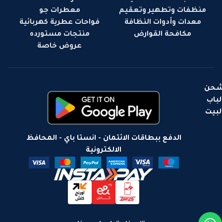
منظفات وتطهير وتعقيم
معطرات جو
معدات وأدوات النظافة
فواحات عطرية كهربائية
مكافحة القوارض
منتجات مستورده
عروض خاصة
حن
لباب
لبيت
الدفع ببطاقات الائتمان - انستا باي - المحافظ
الالكترونية