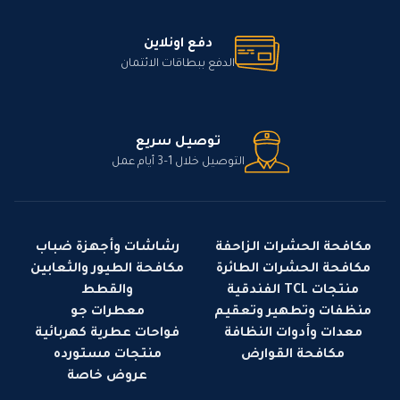
دفع اونلاين
الدفع ببطاقات الائتمان
توصيل سريع
التوصيل خلال 1–3 أيام عمل
مكافحة الحشرات الزاحفة
رشاشات وأجهزة ضباب
مكافحة الحشرات الطائرة
مكافحة الطيور والثعابين
منتجات TCL الفندقية
والقطط
منظفات وتطهير وتعقيم
معطرات جو
معدات وأدوات النظافة
فواحات عطرية كهربائية
مكافحة القوارض
منتجات مستورده
عروض خاصة