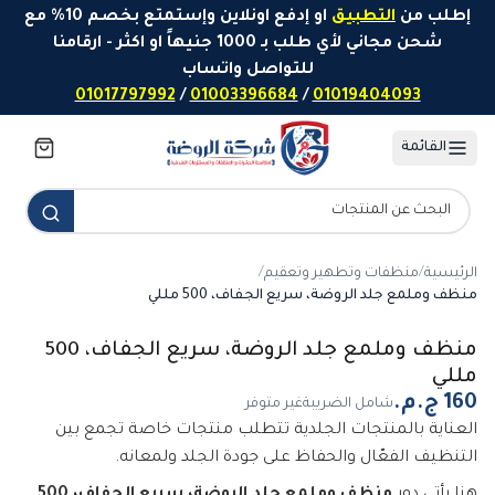
خطَّ إلى المحتوى
إطلب من
التطبيق
او إدفع اونلاين وإستمتع بخصم 10% مع
شحن مجاني لأي طلب بـ 1000 جنيهاً او اكثر - ارقامنا
للتواصل واتساب
01017797992
/
01003396684
/
01019404093
القائمة
الرئيسية
/
منظفات وتطهير وتعقيم
/
منظف وملمع جلد الروضة، سريع الجفاف، 500 مللي
منظف وملمع جلد الروضة، سريع الجفاف، 500
مللي
شامل الضريبة
غير متوفر
العناية بالمنتجات الجلدية تتطلب منتجات خاصة تجمع بين
التنظيف الفعّال والحفاظ على جودة الجلد ولمعانه.