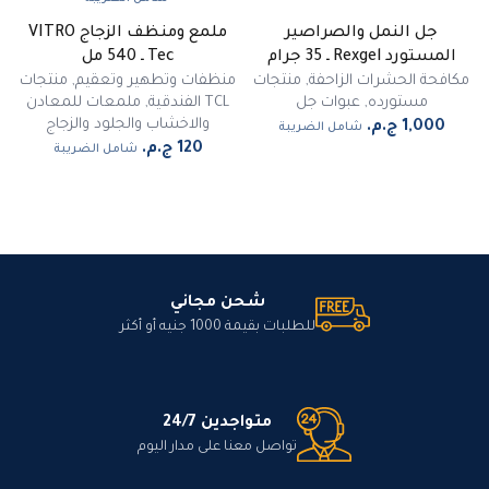
جل النمل والصراصير
ملمع ومنظف الزجاج VITRO
غير متوفر
المستورد Rexgel ـ 35 جرام
Tec ـ 540 مل
مكافحة الحشرات الزاحفة
,
منتجات
منظفات وتطهير وتعقيم
,
منتجات
مستورده
,
عبوات جل
TCL الفندقية
,
ملمعات للمعادن
والاخشاب والجلود والزجاج
شامل الضريبة
شامل الضريبة
شحن مجاني
للطلبات بقيمة 1000 جنيه أو أكثر
متواجدين 24/7
تواصل معنا على مدار اليوم