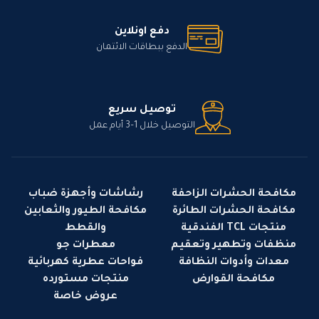
دفع اونلاين
الدفع ببطاقات الائتمان
توصيل سريع
التوصيل خلال 1–3 أيام عمل
مكافحة الحشرات الزاحفة
رشاشات وأجهزة ضباب
مكافحة الحشرات الطائرة
مكافحة الطيور والثعابين
منتجات TCL الفندقية
والقطط
منظفات وتطهير وتعقيم
معطرات جو
معدات وأدوات النظافة
فواحات عطرية كهربائية
مكافحة القوارض
منتجات مستورده
عروض خاصة