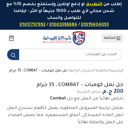
خطَّ إلى المحتوى
إطلب من
التطبيق
او إدفع اونلاين وإستمتع بخصم 10% مع
شحن مجاني لأي طلب بـ 1000 جنيهاً او اكثر - ارقامنا
للتواصل واتساب
01017797992
/
01003396684
/
01019404093
القائمة
الرئيسية
/
مكافحة الحشرات الزاحفة
/
جل نمل كومبات - COMBAT ـ 35 جرام
جل نمل كومبات - COMBAT ـ 35 جرام
شامل الضريبة
تخلص نهائياً من النمل مع جل
Combat
.
بفضل تركيبة الفيبرونيل المتطورة، يعمل كطُعم يستدرج النمل
لنقل المادة المبيدة إلى أعماق المستعمرة، مما يضمن القضاء
على النمل والملكة نهائياً.