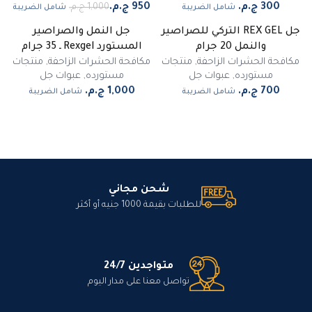
شامل الضريبة
شامل الضريبة
جل REX GEL التركي للصراصير
جل النمل والصراصير
غير متوفر
والنمل 20 جرام
المستورد Rexgel ـ 35 جرام
مكافحة الحشرات الزاحفة
,
منتجات
مكافحة الحشرات الزاحفة
,
منتجات
مستورده
,
عبوات جل
مستورده
,
عبوات جل
شامل الضريبة
شامل الضريبة
شحن مجاني
للطلبات بقيمة 1000 جنيه أو أكثر
متواجدين 24/7
تواصل معنا على مدار اليوم