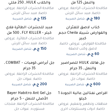
والنمل 125 مل
والكلاب HULK ـ 250 مللي
مكافحة الحشرات الزاحفة
,
عروض
مكافحة الحشرات الزاحفة
,
عروض
خاصة
,
مبيد سائل للرش
خاصة
,
مبيد سائل للرش
شامل الضريبة
شامل الضريبة
كتاب لاصق للفئران
مبيد للحشرات الطائرة فلاي
والقوارض شييلا Cheila حجم
كيلر - FLY KILLER ـ 500 مل
مكافحة الحشرات الطائرة
,
عروض
كبير
خاصة
,
مبيد سائل للرش
مكافحة القوارض
,
عروض خاصة
,
لاصق وكتب لاصقة
شامل الضريبة
شامل الضريبة
جل هالك HULK للصراصير
جل أبراص كومبات - COMBAT ـ
والنمل ـ 35 جرام
35 جرام
مكافحة الحشرات الزاحفة
,
عروض
مكافحة الحشرات الزاحفة
,
عروض
خاصة
,
عبوات جل
خاصة
,
عبوات جل
شامل الضريبة
شامل الضريبة
اقراص نفتالين عالية الجودة 1
جل Bayer Habitro Ant Gel
-
5
%
كيلو
الأصلي للنمل - 5 جرام
مميز
منظفات وتطهير وتعقيم
,
عروض
مكافحة الحشرات الزاحفة
,
منتجات
خاصة
,
ادوات ومستلزمات اخرى
مستورده
,
عبوات جل