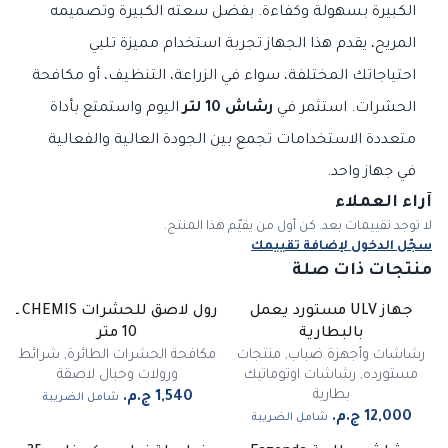
الكبيرة بسهولة وكفاءة. بفضل سعته الكبيرة وتصميمه
المريح، يقدم هذا الجهاز تجربة استخدام مميزة تلبي
احتياجاتك المختلفة، سواء في الزراعة، التنظيف، أو مكافحة
الحشرات. استثمر في
رشاش 10 لتر
اليوم واستمتع بأداة
متعددة الاستخدامات تجمع بين الجودة العالية والفعالية
في جهاز واحد.
آراء العملاء
لا توجد تقييمات بعد. كن أول من يقيّم هذا المنتج.
سجّل الدخول لإضافة تقييمك
منتجات ذات صلة
جهاز ULV مستورد يعمل
رول لاصق للحشرات CHEMIS ـ
غير متوفر
بالبطارية
10 متر
رشاشات وأجهزة ضباب
,
منتجات
مكافحة الحشرات الطائرة
,
شرائط
مستورده
,
رشاشات اوتوماتيك
ورولات وحبال لاصقة
بطارية
شامل الضريبة
شامل الضريبة