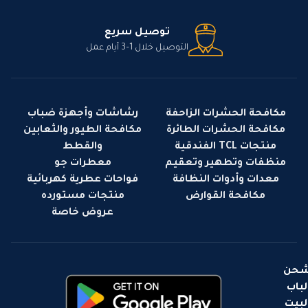
توصيل سريع
التوصيل خلال 1–3 أيام عمل
مكافحة الحشرات الزاحفة
رشاشات وأجهزة ضباب
مكافحة الحشرات الطائرة
مكافحة الطيور والثعابين
منتجات TCL الفندقية
والقطط
منظفات وتطهير وتعقيم
معطرات جو
معدات وأدوات النظافة
فواحات عطرية كهربائية
مكافحة القوارض
منتجات مستورده
عروض خاصة
حن
لباب
لبيت