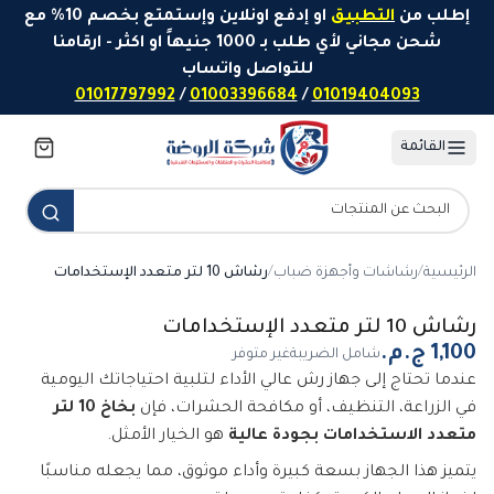
خطَّ إلى المحتوى
إطلب من
التطبيق
او إدفع اونلاين وإستمتع بخصم 10% مع
شحن مجاني لأي طلب بـ 1000 جنيهاً او اكثر - ارقامنا
للتواصل واتساب
01017797992
/
01003396684
/
01019404093
القائمة
الرئيسية
/
رشاشات وأجهزة ضباب
/
رشاش 10 لتر متعدد الإستخدامات
رشاش 10 لتر متعدد الإستخدامات
شامل الضريبة
غير متوفر
عندما تحتاج إلى جهاز رش عالي الأداء لتلبية احتياجاتك اليومية
في الزراعة، التنظيف، أو مكافحة الحشرات، فإن
بخاخ 10 لتر
متعدد الاستخدامات بجودة عالية
هو الخيار الأمثل.
يتميز هذا الجهاز بسعة كبيرة وأداء موثوق، مما يجعله مناسبًا