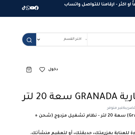
دخول
ة 20 لتر
ضريبة
غير متوفر
رشاشة غرناطة (Granada) سعة 20 لتر - نظام تشغيل مزدوج (شحن +
فاءة للعناية بمزرعتك، حديقتك، أو لتعقيم منشأتك.