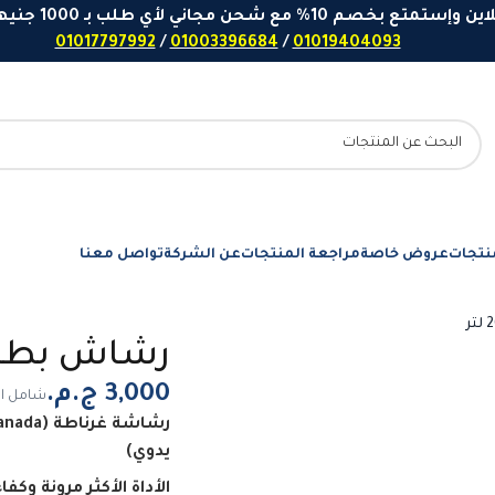
 مع شحن مجاني لأي طلب بـ 1000 جنيهاً او اكثر - ارقامنا للتواصل واتساب
01017797992
/
01003396684
/
01019404093
نتجات
عروض خاصة
مراجعة المنتجات
عن الشركة
تواصل معنا
رشاش بطارية GRANADA سع
شامل ال
يدوي)
الأداة الأكثر مرونة وك