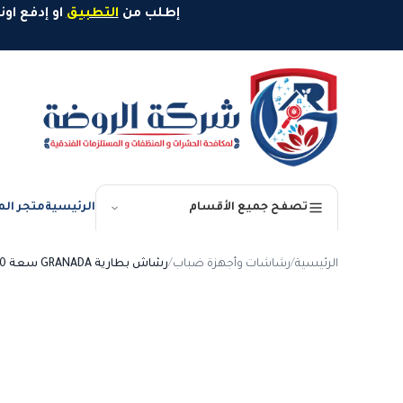
خطَّ إلى المحتوى
إطلب من
التطبيق
او إدفع اونلاين وإستمتع بخصم 10%
الرئيسية
متجر الم
تصفح جميع الأقسام
الرئيسية
/
رشاشات وأجهزة ضباب
/
رشاش بطارية GRANADA سعة 20 لتر