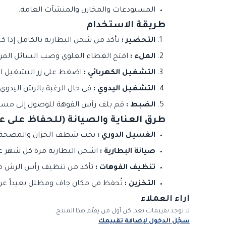
المستودعات والمخازن والمنشآت العامة.
طريقة الاستخدام
التحضير :
تأكد من شحن البطارية بالكامل إذا 
الملء :
افتح الغطاء العلوي وصب السائل المراد 
التشغيل الكهربائي :
اضغط على زر التشغيل ال
التشغيل اليدوي :
في حال الرغبة بالرش اليدوي،
الضبط :
قم بلف رأس الفوهة للوصول إلى مستو
طرق العناية والصيانة (للحفاظ على ع
الغسيل الدوري :
يجب شطف الخزان والمضخة والخ
صيانة البطارية :
اشحن البطارية مرة كل شهر على
تنظيف الفوهات :
تأكد من تنظيف رأس الرش من
التخزين :
تُحفظ في مكان جاف ومظلل بعيداً عن
آراء العملاء
لا توجد تقييمات بعد. كن أول من يقيّم هذا المنتج.
سجّل الدخول لإضافة تقييمك