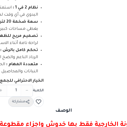
نظام 2 في 1 :
استمتع 
اليدوي في أي وقت ل
سعة ضخمة 20 لتر :
يغطي مساحات كبيرة
تصميم مريح للظهر 
لراحة تامة أثناء الاس
تحكم كامل بالرش :
ل
الرذاذ الناعم والضخ ا
متعددة المهام :
الح
النباتات والمحاصيل ال
الخيار الاحترافي للجمع
+
−
الكمية
مشاركة
الوصف
كرتونة الخارجية فقط بها خدوش واجزاء مقطو