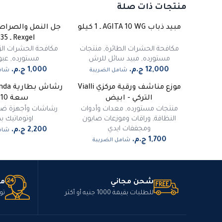
منتجات ذات صلة
مبيد ذباب AGITA 10 WG ـ 1 كيلو
جل النمل والصراص
غي
Rexgel ـ 35 جرام
مكافحة الحشرات الطائرة
,
منتجات
مكافحة الحشرات الز
مستورده
,
مبيد سائل للرش
مستورده
,
عبو
شامل الضريبة
شام
موزع مناشف ورقية مركزي Vialli
غي
التركي - ابيض
سعة 10 لتر
منتجات مستورده
,
معدات وأدوات
رشاشات وأجهزة ضب
النظافة
,
وراقات وموزعات صابون
اوتوماتيك بط
ومجففات ايدي
شام
شامل الضريبة
شحن مجاني
مت
للطلبات بقيمة 1000 جنيه أو أكثر
تو