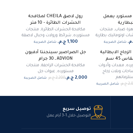
هاز ULV مستورد يعمل
رول لاصق CHEILA لمكافحة
لبطارية
الحشرات الطائرة - 10 متر
هزة ضباب
,
منتجات
مكافحة الحشرات الطائرة
,
منتجات
ت اوتوماتيك بطارية
مستورده
,
شرائط ورولات وحبال لاصقة
شامل الضريبة
شامل الضريبة
لزجاج الايطالية
جل الصراصير سينجنتا أدفيون
-
9
%
ADVION ـ 30 جرام
مميز
رده
,
معدات وأدوات
مكافحة الحشرات الزاحفة
,
منتجات
حات وبلات زجاج
مستورده
,
عبوات جل
تلزماتهم
شامل الضريبة
شامل الضريبة
توصيل سريع
التوصيل خلال 1–3 أيام عمل