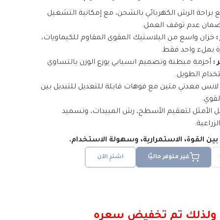
براحة الرش الكهربائي بالشحن، مع إمكانية التشغيل
ضمان عدم توقف العمل.
خزان واسع من البلاستيك المقوى المقاوم للكيماويات،
 بملء واحد فقط.
:
أحزمة مبطنة وتصميم انسيابي يوزع الوزن بالتساوي
تخدام الطويل.
انس معدني متين مع فوهات قابلة للتعديل للتبديل بين
لقوي.
ل الأمثل لتعقيم الأسطح، رش المبيدات، وتسميد
زراعية.
 بين القوة، الاستمرارية، وسهولة الاستخدام.
غير متوفر حاليًا
اشترِ الآن
عة ولذلك تم تخفيض سعره