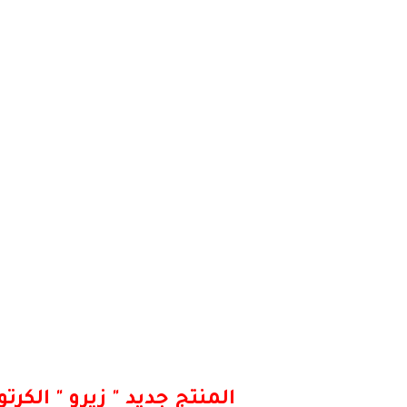
المنتج جديد " زيرو " ال