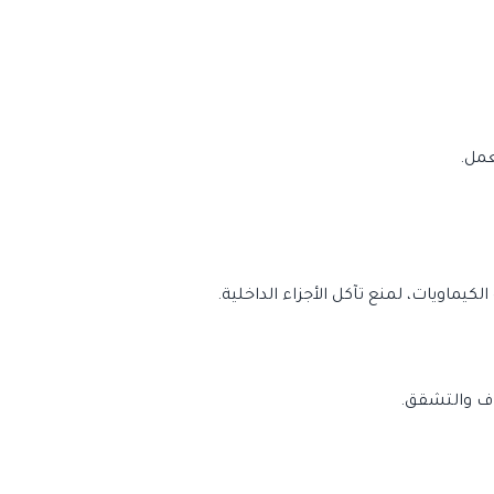
مل.
اويات، لمنع تآكل الأجزاء الداخلية.
اف والتشقق.