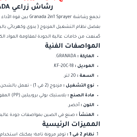
رشاش زراعي GRANADA مزدوج التشغيل (20 لتر) - القوة والكفاءة في جهاز واحد
تجمع رشاشة Granada 2in1 Sprayer بين قوة الأداء وسهولة الاستخدام، فهي مصممة لخدمة المزارعين وأصحاب الحدائق والمختصين في التعقيم ومكافحة الحشرات.
بفضل نظام التشغيل المزدوج ( يدوي وكهربائي بالبط
صُنعت من خامات عالية الجودة لمقاومة المواد الكي
المواصفات الفنية
الماركة :
GRANADA.
الموديل :
KF-20C-18.
السعة :
20 لتر.
نوع التشغيل :
مزدوج (2 في 1) - تعمل بالشحن الكهربائي (بطارية) أو بالضغط اليدوي.
مادة الصنع :
بلاستيك بولي بروبيلين (PP) المقوى والمقاوم للكيماويات والشمس.
اللون :
أخضر.
المنشأ :
صنع في الصين بمواصفات جودة عالية
المميزات الرئيسية
نظام 2 في 1 :
توفر مرونة تامة؛ يمكنك استخدام 