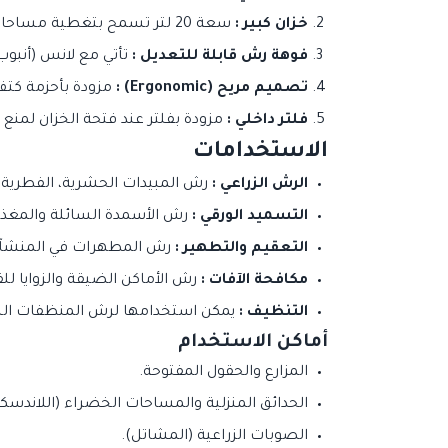
خزان كبير :
سعة 20 لتر تسمح بتغطية مساحات واسعة دون الحاجة لإعادة الملء المتكرر.
فوهة رش قابلة للتعديل :
تأتي مع لانس (أنبوب
تصميم مريح (Ergonomic) :
مزودة بأحزمة كتف
فلتر داخلي :
مزودة بفلتر عند فتحة الخزان لمنع
الاستخدامات
الرش الزراعي :
رش المبيدات الحشرية، الفطرية، 
التسميد الورقي :
رش الأسمدة السائلة والمغذيا
التعقيم والتطهير :
رش المطهرات في المنشآت، 
مكافحة الآفات :
رش الأماكن الضيقة والزوايا لل
التنظيف :
يمكن استخدامها لرش المنظفات السائ
أماكن الاستخدام
المزارع والحقول المفتوحة.
الحدائق المنزلية والمساحات الخضراء (اللاندسك
الصوبات الزراعية (المشاتل).